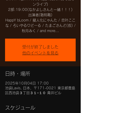
ンライブ)
2部:19:00(なかよしさんと一緒！！！)
出演者(敬称略)
HappY bLoom / 擬人化にゃんた / 恋叶ここ
な / ろいやる♡どーる / たまごさんど(仮) /
秋月みく / and more...
受付が終了しました
他のイベントを見る
日時・場所
2025年10月04日 17:00
池袋Lavis, 日本、〒171-0021 東京都豊島
区西池袋３丁目３１−１０ 青井ビル
スケジュール