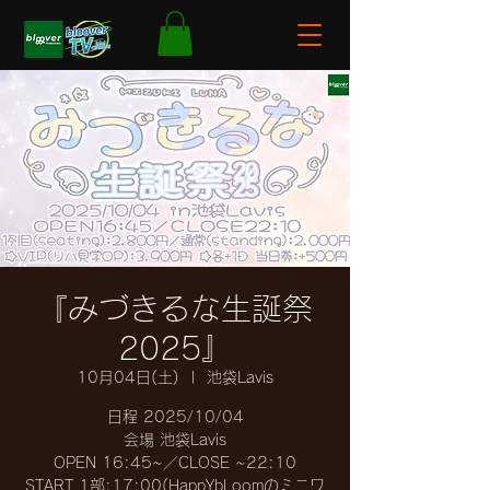
『みづきるな生誕祭
2025』
10月04日(土)
  |  
池袋Lavis
日程 2025/10/04
会場 池袋Lavis
OPEN 16:45~／CLOSE ~22:10
START 1部:17:00(HappYbLoomのミニワ