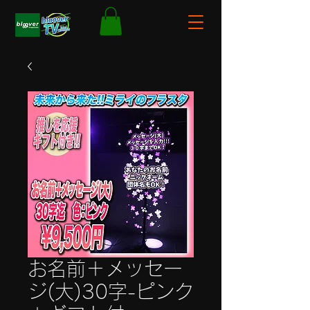
お名前＋メッセー
ジ(大)30字-ピンク