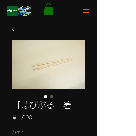
「はぴぶる」箸
価
￥1,000
格
数量
*