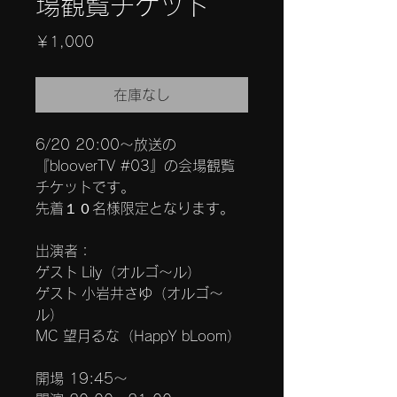
場観覧チケット
価
￥1,000
格
在庫なし
6/20 20:00〜放送の
『blooverTV #03』の会場観覧
チケットです。
先着１０名様限定となります。
出演者：
ゲスト Lily（オルゴ〜ル）
ゲスト 小岩井さゆ（オルゴ〜
ル）
MC 望月るな（HappY bLoom）
開場 19:45〜