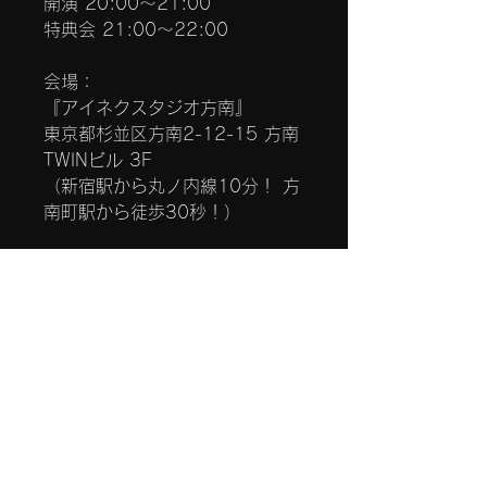
開演 20:00〜21:00
特典会 21:00〜22:00
会場：
『アイネクスタジオ方南』
東京都杉並区方南2-12-15 方南
TWINビル 3F
（新宿駅から丸ノ内線10分！ 方
南町駅から徒歩30秒！）
SNSでも番組情報を配信中